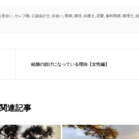
お見合い
,
セレブ婚
,
公認会計士
,
出会い
,
医師
,
婚活
,
弁護士
,
恋愛
,
歯科医師
,
税理士
,
結婚の妨げになっている理由【女性編】
関連記事